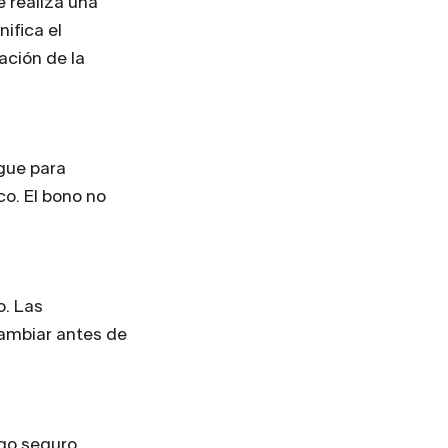
e realiza una
ifica el
ación de la
ague para
co. El bono no
o. Las
cambiar antes de
ago seguro