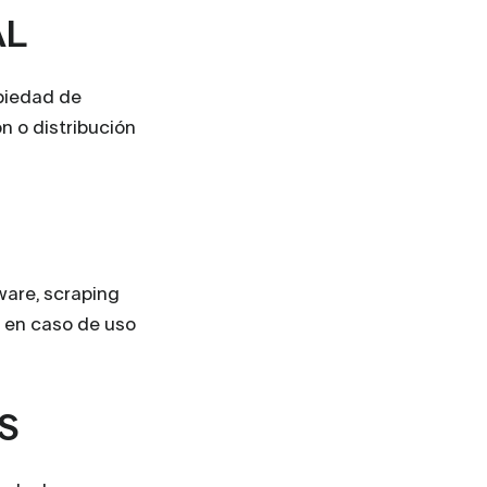
AL
opiedad de
n o distribución
ware, scraping
o en caso de uso
S