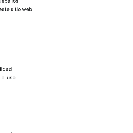
ueba los
este sitio web
lidad
 el uso