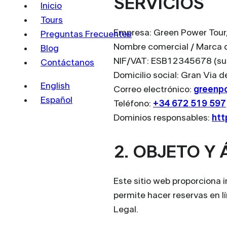
SERVICIOS
Inicio
Tours
Empresa: Green Power Tour,
Preguntas Frecuentes
Nombre comercial / Marca de
Blog
NIF/VAT: ESB12345678 (sust
Contáctanos
Domicilio social: Gran Via 
English
Correo electrónico:
greenp
Español
Teléfono:
+34 672 519 597
Dominios responsables:
htt
2. OBJETO Y 
Este sitio web proporciona 
permite hacer reservas en lí
Legal.