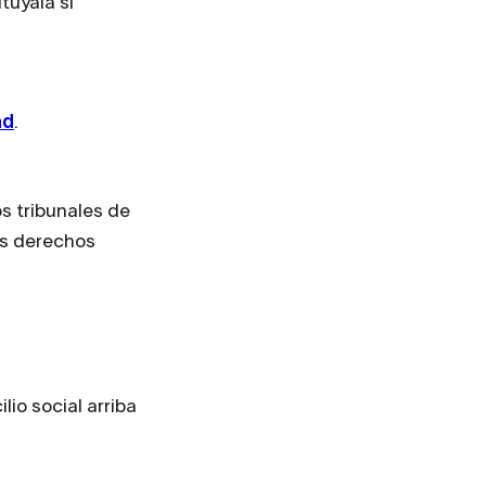
túyala si
ad
.
os tribunales de
os derechos
lio social arriba