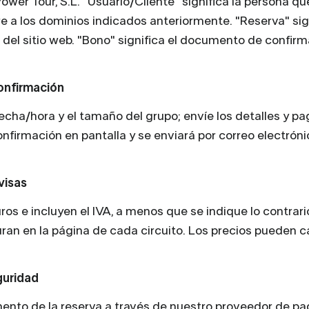
wer Tour, S.L. "Usuario/Cliente" significa la persona qu
ere a los dominios indicados anteriormente. "Reserva" sign
 del sitio web. "Bono" significa el documento de confirm
onfirmación
fecha/hora y el tamaño del grupo; envíe los detalles y p
nfirmación en pantalla y se enviará por correo electróni
visas
ros e incluyen el IVA, a menos que se indique lo contrari
uran en la página de cada circuito. Los precios pueden 
guridad
mento de la reserva a través de nuestro proveedor de p