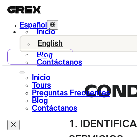
Español
Inicio
Tours
English
Preguntas Frecuentes
Blog
Reservar Online
Contáctanos
Inicio
Tours
COND
Preguntas Frecuentes
Blog
Contáctanos
1. IDENTIFI